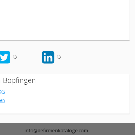
n Bopfingen
KG
en
info@defirmenkataloge.com